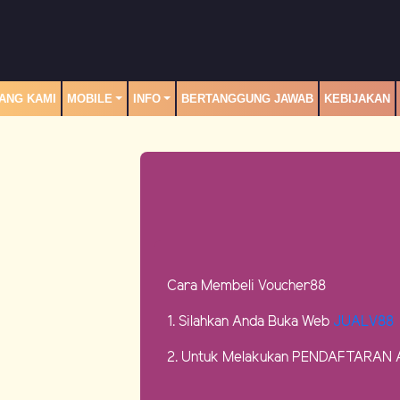
ANG KAMI
MOBILE
INFO
BERTANGGUNG JAWAB
KEBIJAKAN
Cara Membeli Voucher88
1. Silahkan Anda Buka Web
JUALV88
2. Untuk Melakukan PENDAFTARAN Ata