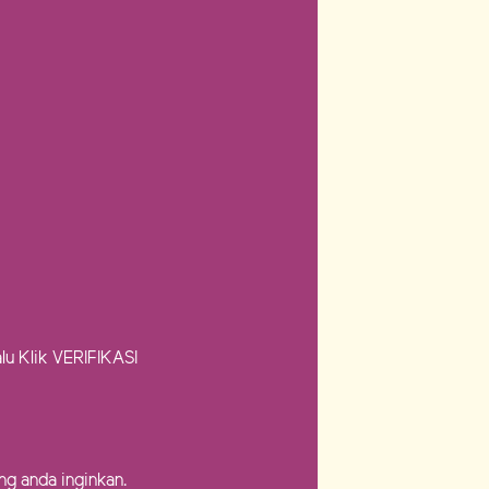
lu Klik VERIFIKASI
g anda inginkan.